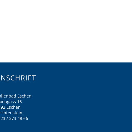
ANSCHRIFT
allenbad Eschen
ronagass 16
492 Eschen
echtenstein
23 / 373 48 66