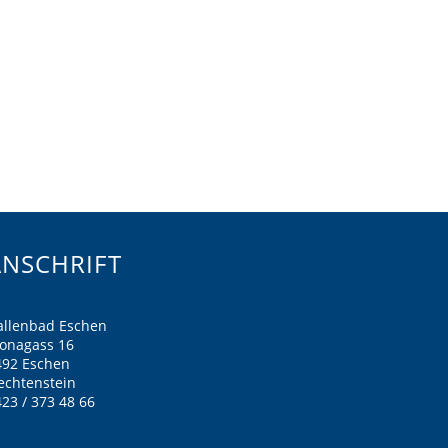
ANSCHRIFT
allenbad Eschen
ronagass 16
492 Eschen
echtenstein
23 / 373 48 66