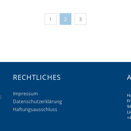
1
2
3
RECHTLICHES
Impressum
H
F
Datenschutzerklärung
9
Haftungsausschluss
Li
+4