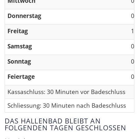
Mittwoch
09
Donnerstag
09
Freitag
13
Samstag
09
Sonntag
09
Feiertage
09
Kassaschluss: 30 Minuten vor Badeschluss
Schliessung: 30 Minuten nach Badeschluss
DAS HALLENBAD BLEIBT AN
FOLGENDEN TAGEN GESCHLOSSEN