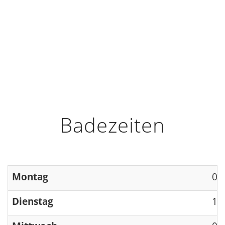
HOME
INFO
ÖFFNUNGSZEITEN
Badezeiten
Montag
09
Dienstag
13