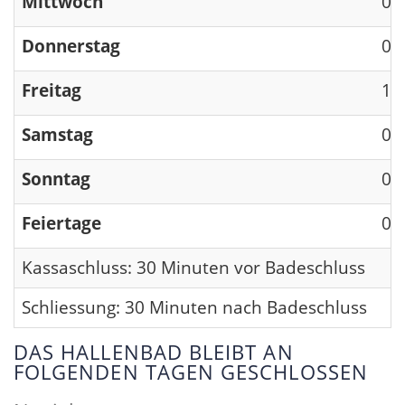
Mittwoch
09
Donnerstag
09
Freitag
13
Samstag
09
Sonntag
09
Feiertage
09
Kassaschluss: 30 Minuten vor Badeschluss
Schliessung: 30 Minuten nach Badeschluss
DAS HALLENBAD BLEIBT AN
FOLGENDEN TAGEN GESCHLOSSEN