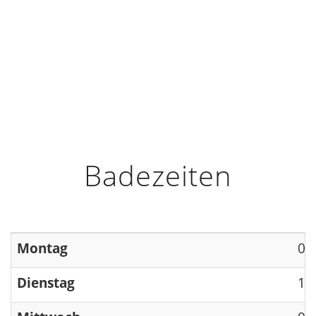
HOME
INFO
ÖFFNUNGSZEITEN
Badezeiten
Montag
09
Dienstag
13