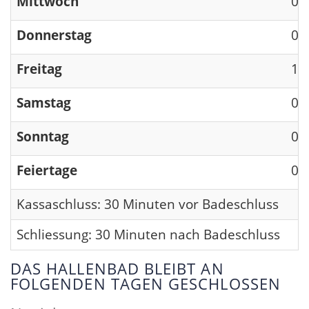
Mittwoch
09
Donnerstag
09
Freitag
13
Samstag
09
Sonntag
09
Feiertage
09
Kassaschluss: 30 Minuten vor Badeschluss
Schliessung: 30 Minuten nach Badeschluss
DAS HALLENBAD BLEIBT AN
FOLGENDEN TAGEN GESCHLOSSEN