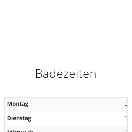
HOME
INFO
ÖFFNUNGSZEITEN
Badezeiten
Montag
09
Dienstag
13