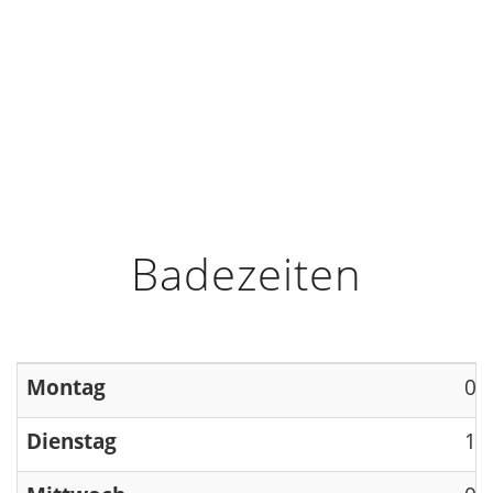
HOME
INFO
ÖFFNUNGSZEITEN
Badezeiten
Montag
09
Dienstag
13