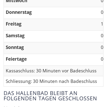
Mittwoch
09
Donnerstag
09
Freitag
13
Samstag
09
Sonntag
09
Feiertage
09
Kassaschluss: 30 Minuten vor Badeschluss
Schliessung: 30 Minuten nach Badeschluss
DAS HALLENBAD BLEIBT AN
FOLGENDEN TAGEN GESCHLOSSEN