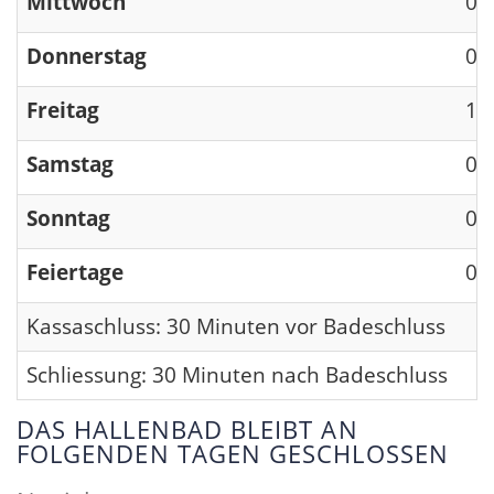
Mittwoch
09
Donnerstag
09
Freitag
13
Samstag
09
Sonntag
09
Feiertage
09
Kassaschluss: 30 Minuten vor Badeschluss
Schliessung: 30 Minuten nach Badeschluss
DAS HALLENBAD BLEIBT AN
FOLGENDEN TAGEN GESCHLOSSEN