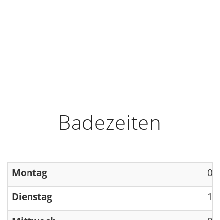
HOME
INFO
ÖFFNUNGSZEITEN
Badezeiten
Montag
09
Dienstag
13