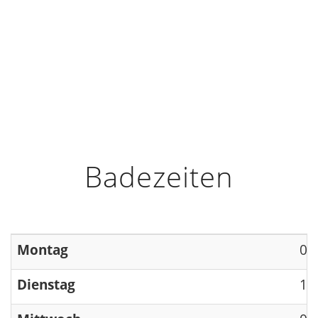
HOME
INFO
ÖFFNUNGSZEITEN
Badezeiten
Montag
09
Dienstag
13