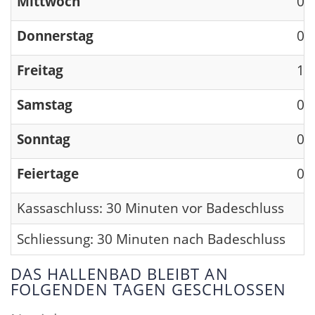
Mittwoch
09
Donnerstag
09
Freitag
13
Samstag
09
Sonntag
09
Feiertage
09
Kassaschluss: 30 Minuten vor Badeschluss
Schliessung: 30 Minuten nach Badeschluss
DAS HALLENBAD BLEIBT AN
FOLGENDEN TAGEN GESCHLOSSEN