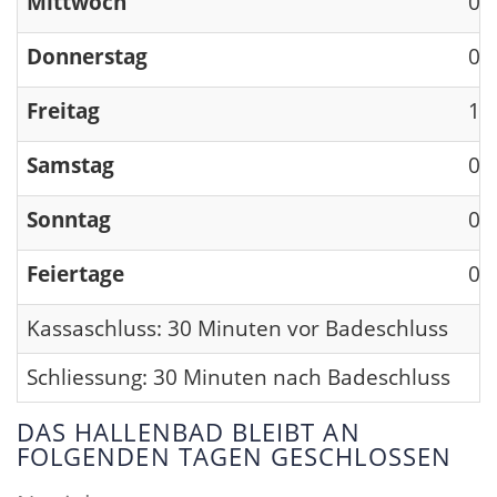
Mittwoch
09
Donnerstag
09
Freitag
13
Samstag
09
Sonntag
09
Feiertage
09
Kassaschluss: 30 Minuten vor Badeschluss
Schliessung: 30 Minuten nach Badeschluss
DAS HALLENBAD BLEIBT AN
FOLGENDEN TAGEN GESCHLOSSEN