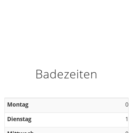
HOME
INFO
ÖFFNUNGSZEITEN
Badezeiten
Montag
09
Dienstag
13