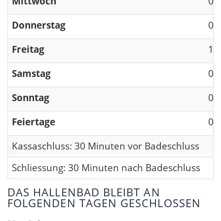
Mittwoch
09
Donnerstag
09
Freitag
13
Samstag
09
Sonntag
09
Feiertage
09
Kassaschluss: 30 Minuten vor Badeschluss
Schliessung: 30 Minuten nach Badeschluss
DAS HALLENBAD BLEIBT AN
FOLGENDEN TAGEN GESCHLOSSEN