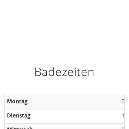
HOME
INFO
ÖFFNUNGSZEITEN
Badezeiten
Montag
09
Dienstag
13