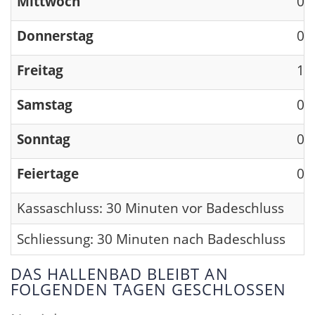
Mittwoch
09
Donnerstag
09
Freitag
13
Samstag
09
Sonntag
09
Feiertage
09
Kassaschluss: 30 Minuten vor Badeschluss
Schliessung: 30 Minuten nach Badeschluss
DAS HALLENBAD BLEIBT AN
FOLGENDEN TAGEN GESCHLOSSEN