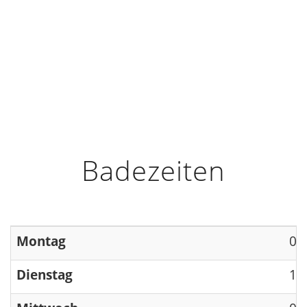
HOME
INFO
ÖFFNUNGSZEITEN
Badezeiten
Montag
09
Dienstag
13