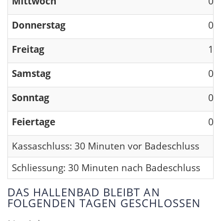
Mittwoch
09
Donnerstag
09
Freitag
13
Samstag
09
Sonntag
09
Feiertage
09
Kassaschluss: 30 Minuten vor Badeschluss
Schliessung: 30 Minuten nach Badeschluss
DAS HALLENBAD BLEIBT AN
FOLGENDEN TAGEN GESCHLOSSEN