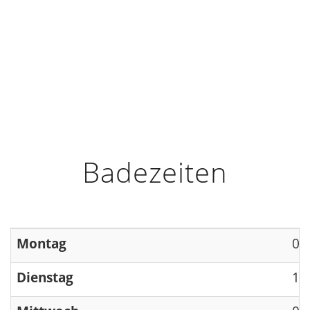
HOME
INFO
ÖFFNUNGSZEITEN
Badezeiten
Montag
09
Dienstag
13