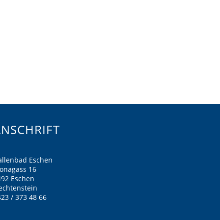
ANSCHRIFT
allenbad Eschen
ronagass 16
492 Eschen
echtenstein
23 / 373 48 66