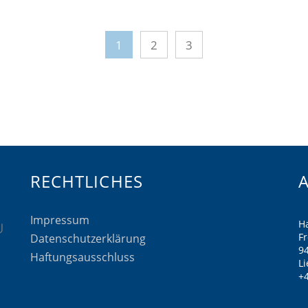
1
2
3
RECHTLICHES
Impressum
H
F
Datenschutzerklärung
9
Haftungsausschluss
Li
+4