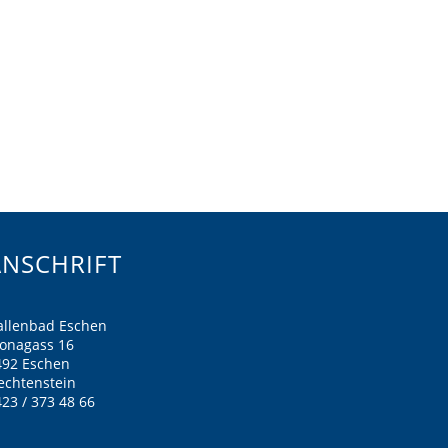
ANSCHRIFT
allenbad Eschen
ronagass 16
492 Eschen
echtenstein
23 / 373 48 66