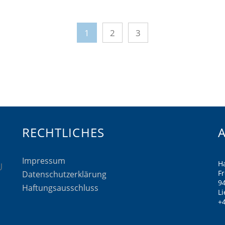
1
2
3
RECHTLICHES
Impressum
H
F
Datenschutzerklärung
9
Haftungsausschluss
Li
+4