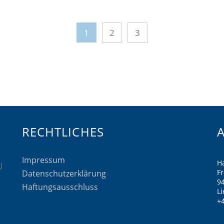
1
2
3
RECHTLICHES
Impressum
H
F
Datenschutzerklärung
9
Haftungsausschluss
Li
+4