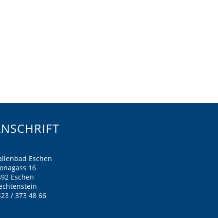
ANSCHRIFT
allenbad Eschen
ronagass 16
492 Eschen
echtenstein
23 / 373 48 66