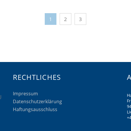
1
2
3
RECHTLICHES
Impressum
H
F
Datenschutzerklärung
9
Haftungsausschluss
Li
+4