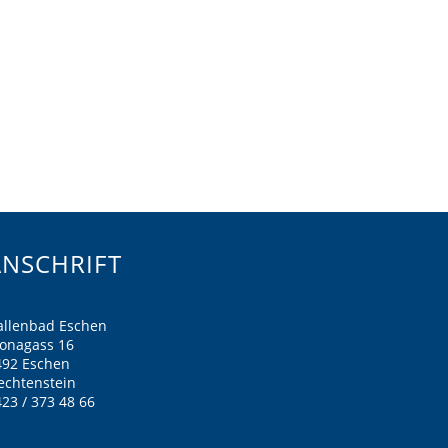
ANSCHRIFT
allenbad Eschen
ronagass 16
492 Eschen
echtenstein
23 / 373 48 66