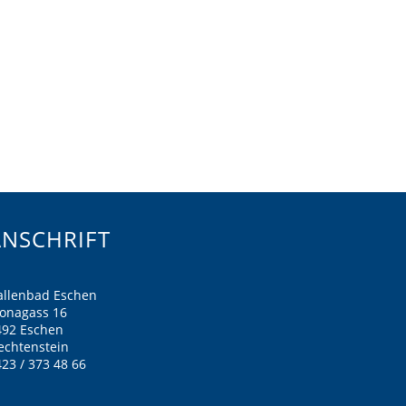
ANSCHRIFT
allenbad Eschen
ronagass 16
492 Eschen
echtenstein
23 / 373 48 66