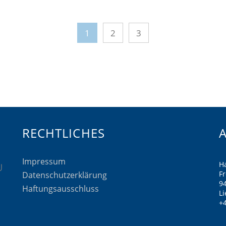
1
2
3
RECHTLICHES
Impressum
H
F
Datenschutzerklärung
9
Haftungsausschluss
Li
+4