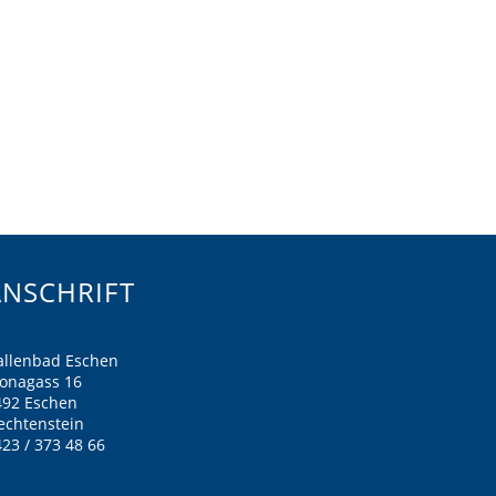
ANSCHRIFT
allenbad Eschen
ronagass 16
492 Eschen
echtenstein
23 / 373 48 66