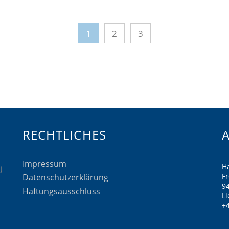
1
2
3
RECHTLICHES
Impressum
H
F
Datenschutzerklärung
9
Haftungsausschluss
Li
+4