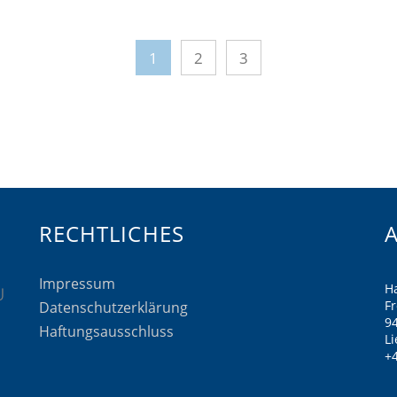
1
2
3
RECHTLICHES
Impressum
H
F
Datenschutzerklärung
9
Haftungsausschluss
Li
+4