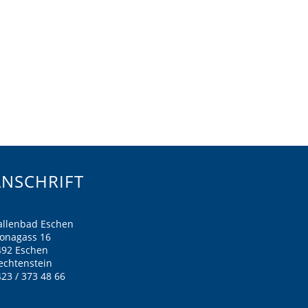
ANSCHRIFT
allenbad Eschen
ronagass 16
492 Eschen
echtenstein
23 / 373 48 66