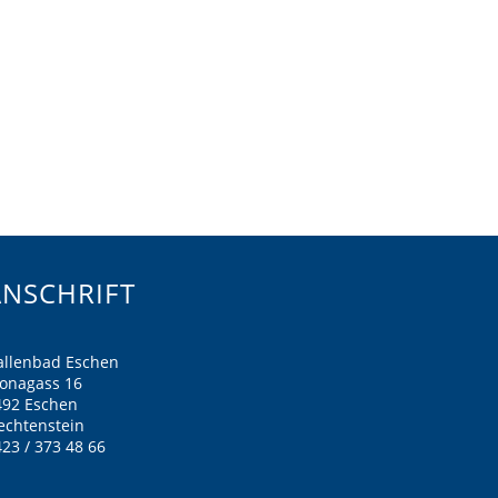
ANSCHRIFT
allenbad Eschen
ronagass 16
492 Eschen
echtenstein
23 / 373 48 66