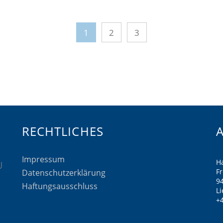
1
2
3
RECHTLICHES
Impressum
H
F
Datenschutzerklärung
9
Haftungsausschluss
Li
+4