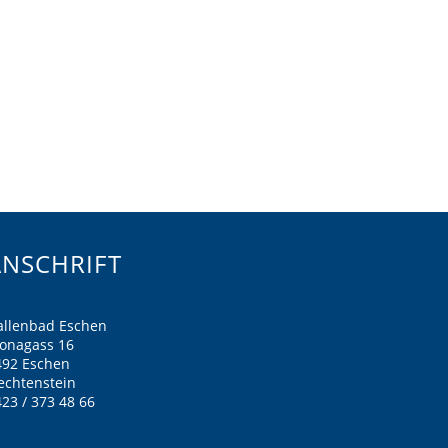
ANSCHRIFT
allenbad Eschen
ronagass 16
492 Eschen
echtenstein
23 / 373 48 66