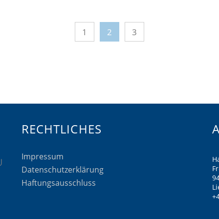
1
2
3
RECHTLICHES
Impressum
H
F
Datenschutzerklärung
9
Haftungsausschluss
Li
+4