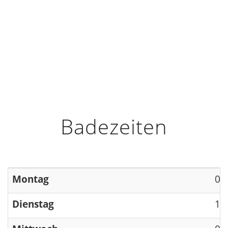
HOME
INFO
ÖFFNUNGSZEITEN
Badezeiten
Montag
09
Dienstag
13