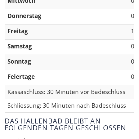
Mittwoch
09
Donnerstag
09
Freitag
13
Samstag
09
Sonntag
09
Feiertage
09
Kassaschluss: 30 Minuten vor Badeschluss
Schliessung: 30 Minuten nach Badeschluss
DAS HALLENBAD BLEIBT AN
FOLGENDEN TAGEN GESCHLOSSEN