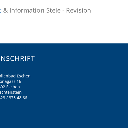
k
& Information Stele - Revision
ANSCHRIFT
allenbad Eschen
ronagass 16
492 Eschen
echtenstein
23 / 373 48 66