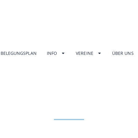
BELEGUNGSPLAN
INFO
VEREINE
ÜBER UNS
NGSZEITEN HA
ZENTRUM UNT
HOME
INFO
ÖFFNUNGSZEITEN