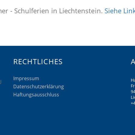
r - Schulferien in Liechtenstein.
Siehe Lin
RECHTLICHES
Impressum
H
F
Datenschutzerklärung
9
Haftungsausschluss
Li
+4