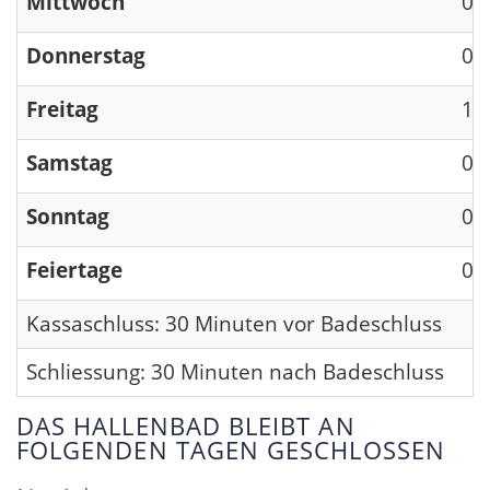
Mittwoch
09
Donnerstag
09
Freitag
13
Samstag
09
Sonntag
09
Feiertage
09
Kassaschluss: 30 Minuten vor Badeschluss
Schliessung: 30 Minuten nach Badeschluss
DAS HALLENBAD BLEIBT AN
FOLGENDEN TAGEN GESCHLOSSEN