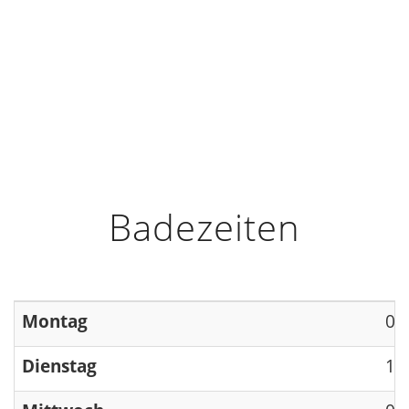
HOME
INFO
ÖFFNUNGSZEITEN
Badezeiten
Montag
09
Dienstag
13