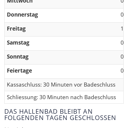
Mittwoch
09
Donnerstag
09
Freitag
13
Samstag
09
Sonntag
09
Feiertage
09
Kassaschluss: 30 Minuten vor Badeschluss
Schliessung: 30 Minuten nach Badeschluss
DAS HALLENBAD BLEIBT AN
FOLGENDEN TAGEN GESCHLOSSEN