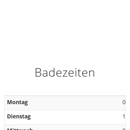
HOME
INFO
ÖFFNUNGSZEITEN
Badezeiten
Montag
09
Dienstag
13