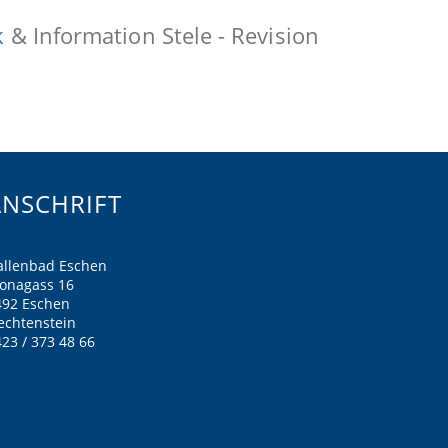
k
& Information Stele - Revision
ANSCHRIFT
allenbad Eschen
ronagass 16
492 Eschen
echtenstein
23 / 373 48 66