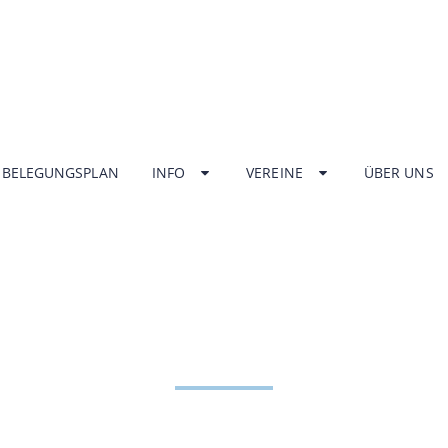
BELEGUNGSPLAN
INFO
VEREINE
ÜBER UNS
NGSZEITEN HA
ZENTRUM UNT
HOME
INFO
ÖFFNUNGSZEITEN