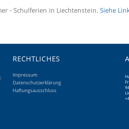
r - Schulferien in Liechtenstein.
Siehe Lin
RECHTLICHES
Impressum
H
F
Datenschutzerklärung
9
Haftungsausschluss
Li
+4