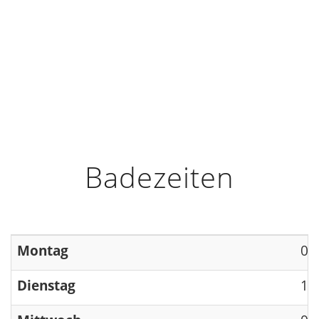
HOME
INFO
ÖFFNUNGSZEITEN
Badezeiten
Montag
09
Dienstag
13