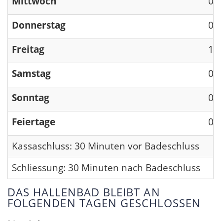
Mittwoch
09
Donnerstag
09
Freitag
13
Samstag
09
Sonntag
09
Feiertage
09
Kassaschluss: 30 Minuten vor Badeschluss
Schliessung: 30 Minuten nach Badeschluss
DAS HALLENBAD BLEIBT AN
FOLGENDEN TAGEN GESCHLOSSEN