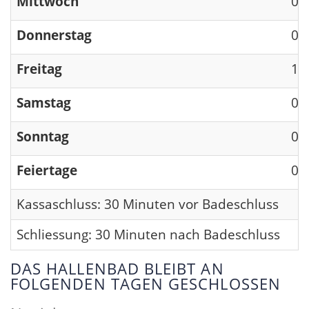
Mittwoch
09
Donnerstag
09
Freitag
13
Samstag
09
Sonntag
09
Feiertage
09
Kassaschluss: 30 Minuten vor Badeschluss
Schliessung: 30 Minuten nach Badeschluss
DAS HALLENBAD BLEIBT AN
FOLGENDEN TAGEN GESCHLOSSEN