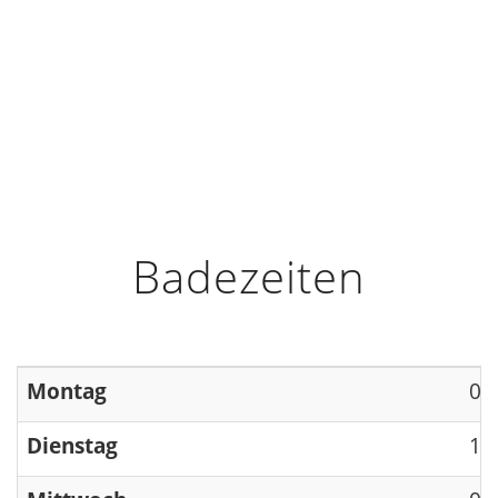
HOME
INFO
ÖFFNUNGSZEITEN
Badezeiten
Montag
09
Dienstag
13