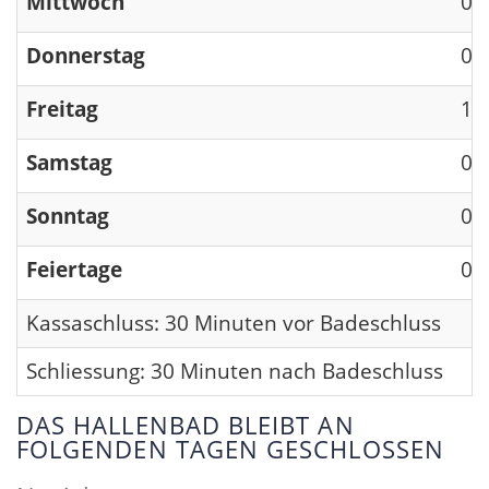
Mittwoch
09
Donnerstag
09
Freitag
13
Samstag
09
Sonntag
09
Feiertage
09
Kassaschluss: 30 Minuten vor Badeschluss
Schliessung: 30 Minuten nach Badeschluss
DAS HALLENBAD BLEIBT AN
FOLGENDEN TAGEN GESCHLOSSEN