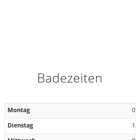
HOME
INFO
ÖFFNUNGSZEITEN
Badezeiten
Montag
09
Dienstag
13