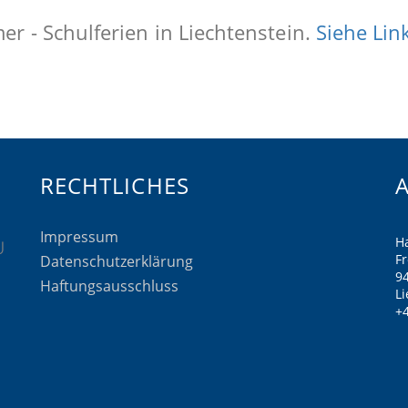
r - Schulferien in Liechtenstein.
Siehe Lin
RECHTLICHES
Impressum
H
F
Datenschutzerklärung
9
Haftungsausschluss
Li
+4