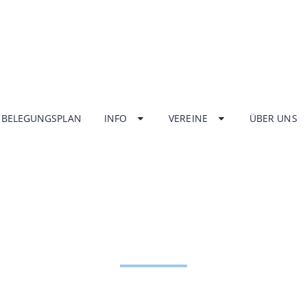
BELEGUNGSPLAN
INFO
VEREINE
ÜBER UNS
NGSZEITEN HA
ZENTRUM UNT
HOME
INFO
ÖFFNUNGSZEITEN