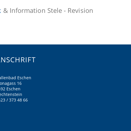
k
& Information Stele - Revision
ANSCHRIFT
allenbad Eschen
ronagass 16
492 Eschen
echtenstein
23 / 373 48 66