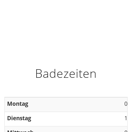
HOME
INFO
ÖFFNUNGSZEITEN
Badezeiten
Montag
09
Dienstag
13