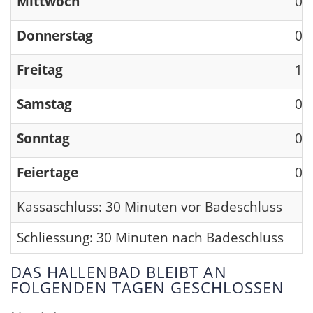
Mittwoch
09
Donnerstag
09
Freitag
13
Samstag
09
Sonntag
09
Feiertage
09
Kassaschluss: 30 Minuten vor Badeschluss
Schliessung: 30 Minuten nach Badeschluss
DAS HALLENBAD BLEIBT AN
FOLGENDEN TAGEN GESCHLOSSEN