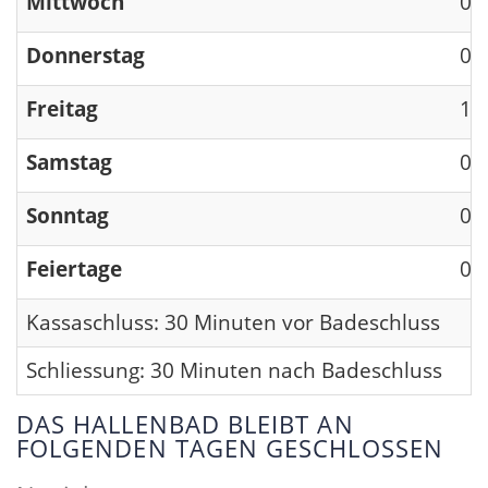
Mittwoch
09
Donnerstag
09
Freitag
13
Samstag
09
Sonntag
09
Feiertage
09
Kassaschluss: 30 Minuten vor Badeschluss
Schliessung: 30 Minuten nach Badeschluss
DAS HALLENBAD BLEIBT AN
FOLGENDEN TAGEN GESCHLOSSEN