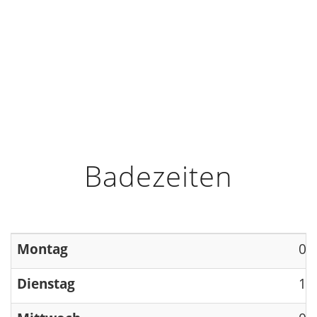
HOME
INFO
ÖFFNUNGSZEITEN
Badezeiten
Montag
09
Dienstag
13