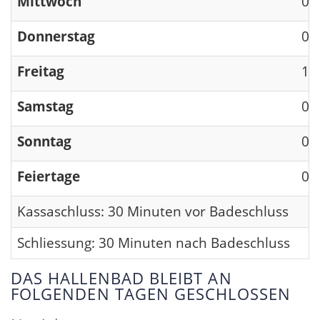
Mittwoch
09
Donnerstag
09
Freitag
13
Samstag
09
Sonntag
09
Feiertage
09
Kassaschluss: 30 Minuten vor Badeschluss
Schliessung: 30 Minuten nach Badeschluss
DAS HALLENBAD BLEIBT AN
FOLGENDEN TAGEN GESCHLOSSEN