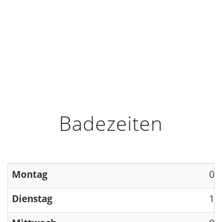
HOME
INFO
ÖFFNUNGSZEITEN
Badezeiten
Montag
09
Dienstag
13