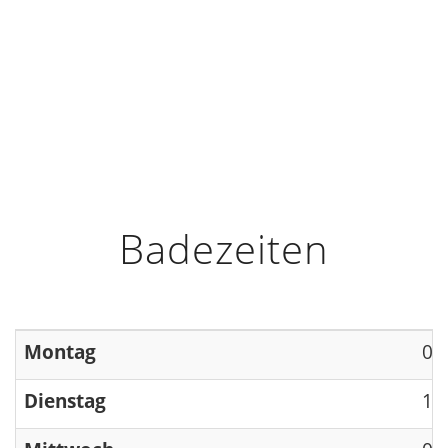
HOME
INFO
ÖFFNUNGSZEITEN
Badezeiten
Montag
09
Dienstag
13