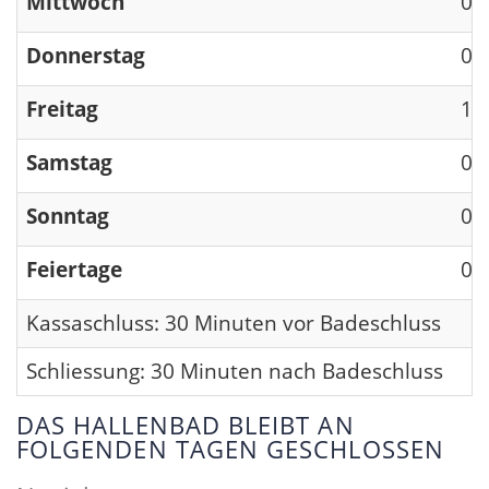
Mittwoch
09
Donnerstag
09
Freitag
13
Samstag
09
Sonntag
09
Feiertage
09
Kassaschluss: 30 Minuten vor Badeschluss
Schliessung: 30 Minuten nach Badeschluss
DAS HALLENBAD BLEIBT AN
FOLGENDEN TAGEN GESCHLOSSEN