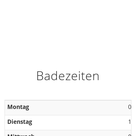
HOME
INFO
ÖFFNUNGSZEITEN
Badezeiten
Montag
09
Dienstag
13