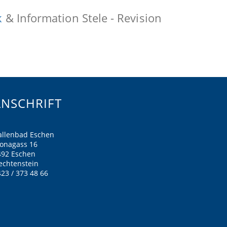
k
& Information Stele - Revision
ANSCHRIFT
allenbad Eschen
ronagass 16
492 Eschen
echtenstein
23 / 373 48 66