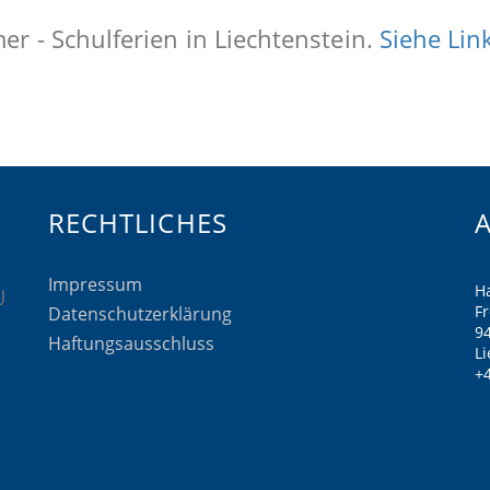
r - Schulferien in Liechtenstein.
Siehe Lin
RECHTLICHES
Impressum
H
F
Datenschutzerklärung
9
Haftungsausschluss
Li
+4