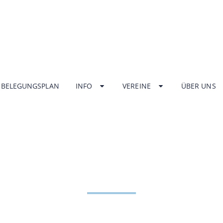
BELEGUNGSPLAN
INFO
VEREINE
ÜBER UNS
NGSZEITEN HA
ZENTRUM UNT
HOME
INFO
ÖFFNUNGSZEITEN