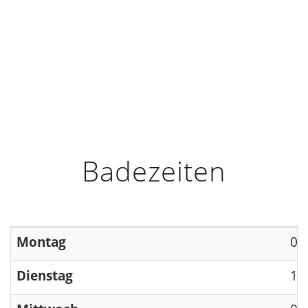
HOME
INFO
ÖFFNUNGSZEITEN
Badezeiten
Montag
09
Dienstag
13