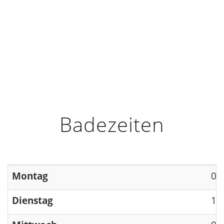
HOME
INFO
ÖFFNUNGSZEITEN
Badezeiten
Montag
09
Dienstag
13