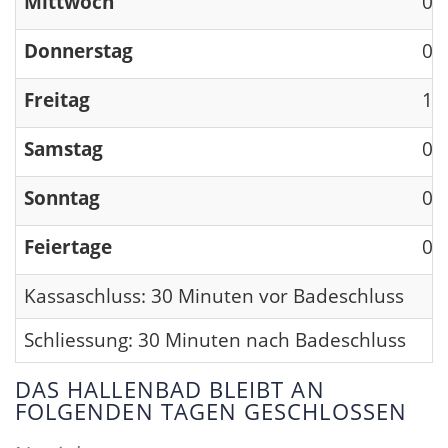
Mittwoch
09
Donnerstag
09
Freitag
13
Samstag
09
Sonntag
09
Feiertage
09
Kassaschluss: 30 Minuten vor Badeschluss
Schliessung: 30 Minuten nach Badeschluss
DAS HALLENBAD BLEIBT AN
FOLGENDEN TAGEN GESCHLOSSEN