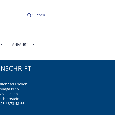
Suchen...
ANFAHRT
ANSCHRIFT
allenbad Eschen
ronagass 16
492 Eschen
echtenstein
23 / 373 48 66