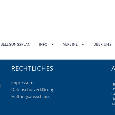
HOME
News konnte nicht gefunden werden!
BELEGUNGSPLAN
INFO
VEREINE
ÜBER UNS
RECHTLICHES
Impressum
H
F
Datenschutzerklärung
9
Haftungsausschluss
Li
+4