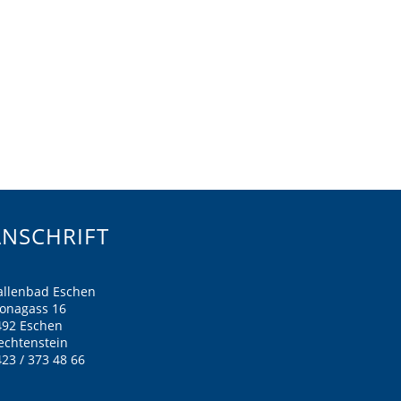
ANSCHRIFT
allenbad Eschen
ronagass 16
492 Eschen
echtenstein
23 / 373 48 66