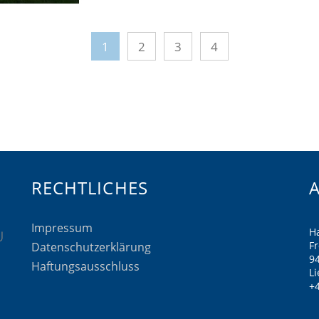
1
2
3
4
RECHTLICHES
Impressum
H
F
Datenschutzerklärung
9
Haftungsausschluss
Li
+4